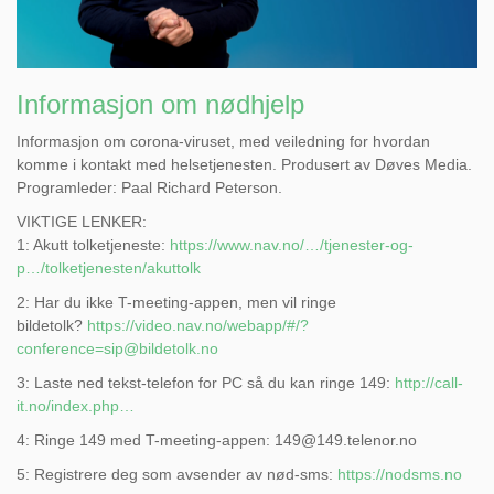
Informasjon om nødhjelp
Informasjon om corona-viruset, med veiledning for hvordan
komme i kontakt med helsetjenesten. Produsert av Døves Media.
Programleder: Paal Richard Peterson.
VIKTIGE LENKER:
1: Akutt tolketjeneste:
https://www.nav.no/…/tjenester-og-
p…/tolketjenesten/akuttolk
2: Har du ikke T-meeting-appen, men vil ringe
bildetolk?
https://video.nav.no/webapp/#/?
conference=sip@bildetolk.no
3: Laste ned tekst-telefon for PC så du kan ringe 149:
http://call-
it.no/index.php…
4: Ringe 149 med T-meeting-appen: 149@149.telenor.no
5: Registrere deg som avsender av nød-sms:
https://nodsms.no