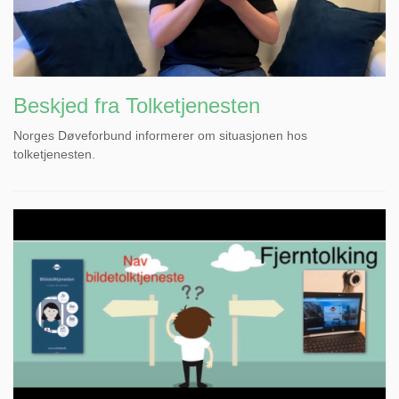
Beskjed fra Tolketjenesten
Norges Døveforbund informerer om situasjonen hos
tolketjenesten.