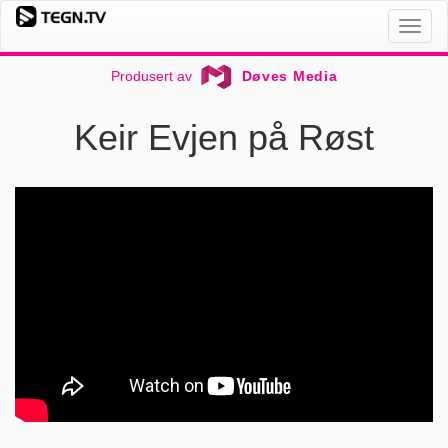
Toggl
naviga
Produsert av
Døves Media
Keir Evjen på Røst