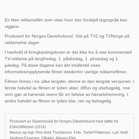
En liten reklamefilm som viser hvor stor forskjell tegnspråk kan
utgjøre.
Produsert for Norges Døveforbund. Vist på TV2 og TVNorge på
reklamefrie dager
.
I henhold til Kringkastingsloven er det ikke lov å vise kommersiell
TV-reklame på langfredag, 1. påskedag, 1. pinsedag og 1.
juledag. På disse dagene kan det imidlertid vises
informative/opplysende filmer istedenfor vanlige reklamefilmer.
Filmen finnes i tre ulike lengder, denne er den lengste versjonen. I
første halvdel av filmen er lyden uklar, diffus og ubehagelig, noe
som gjør at hørende seere får en følelse av hørselshemming. I
andre halvdel av filmen er lyden klar, ren og behagelig.
Produsert av Supervisuell for Norges Døveforbund med støtte fra
ExtraStiftelsen (2014).
Manus og regi: Finn Arild Thordarson. Foto: Torleif Pettersen. Lyd: Ketil
Vestrum Einarsen. Effekter: Allegro Film.